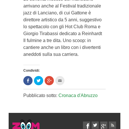
arrivano anche al Festival tradizionale
jazz di Lan­ciano, di cui Gattone è
direttore artistico da 5 anni, suggestivo
lo spettacolo con gli Hot Club Roma e
Giorgio Tirabassi dedicato a Rein­hardt
Il fulmine a tre dita. Uno scoop: in
cantiere an­che un libro con i divertenti
aneddoti sulla sua carriera.
Condividi:
Condividi
Clicca
Clicca
Clicca
su
per
per
per
Facebook
condividere
condividere
inviare
(Si
su
su
l'articolo
apre
Twitter
Google+
via
Pubblicato sotto:
Cronaca d'Abruzzo
in
(Si
(Si
mail
una
apre
apre
ad
nuova
in
in
un
finestra)
una
una
amico
nuova
nuova
(Si
finestra)
finestra)
apre
in
una
nuova
finestra)