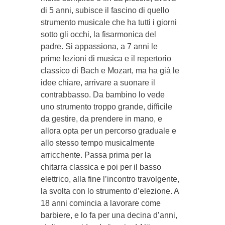
di 5 anni, su­bisce il fascino di quello
strumento musicale che ha tutti i giorni
sot­to gli occhi, la fisarmonica del
padre. Si appassiona, a 7 anni le
prime le­zioni di musica e il repertorio
classico di Bach e Mo­zart, ma ha già le
idee chia­re, arrivare a suonare il
contrabbasso. Da bambino lo vede
uno strumento troppo grande, difficile
da gestire, da prendere in ma­no, e
allora opta per un percorso graduale e
allo stesso tempo musicalmente
arricchente. Passa prima per la
chitarra classica e poi per il basso
elettrico, alla fine l’incontro travolgente,
la svolta con lo strumento d’elezione. A
18 an­ni comincia a lavorare co­me
barbiere, e lo fa per una decina d’anni,