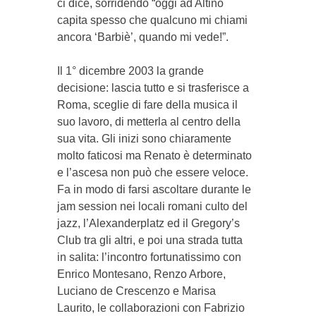
ci dice, sorridendo “oggi ad Altino
capita spesso che qualcuno mi chiami
ancora ‘Barbiè’, quando mi vede!”.
Il 1° dicembre 2003 la grande
decisione: lascia tutto e si trasferisce a
Ro­ma, sceglie di fare della mu­sica il
suo la­voro, di metterla al centro della
sua vita. Gli inizi ­so­no chiaramente
molto faticosi ma Renato è determinato
e l’ascesa non può che essere veloce.
Fa in modo di farsi ascoltare durante le
jam session nei locali ro­mani culto del
jazz, l’Ale­xan­derplatz ed il Gregory’s
Club tra gli altri, e poi una strada tutta
in salita: l’in­contro fortunatissimo con
Enrico Montesano, Renzo Arbore,
Luciano de Cre­scen­zo e Marisa
Laurito, le collaborazioni con Fabrizio