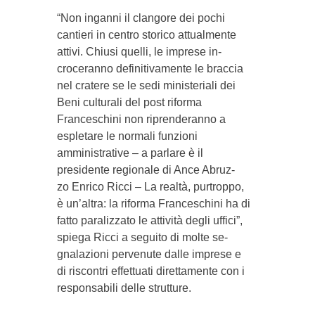
“Non inganni il clangore dei pochi
cantieri in centro storico attualmente
attivi. Chiusi quelli, le imprese in­
croceranno definitivamente le braccia
nel cratere se le sedi ministeriali dei
Beni culturali del post ri­forma
Franceschini non ri­pren­deran­no a
espletare le normali funzioni
amministrative – a parlare è il
presidente regionale di Ance Abruz­
zo Enrico Ricci – La realtà, purtroppo,
è un’al­tra: la ri­forma Franceschi­ni ha di
fatto paralizzato le attività degli uffici”,
spiega Ricci a seguito di molte se­
gnalazio­ni pervenute dalle imprese e
di riscontri effettuati direttamente con i
re­sponsabili del­le strutture.