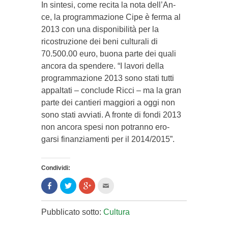
In sintesi, co­me recita la nota dell’An­
ce, la programmazione Cipe è fer­ma al
2013 con una di­sponi­bilità per la
ricostruzione dei beni culturali di
70.500.00 euro, buona parte dei quali
an­cora da spen­dere. “I la­vori della
programmazione 2013 sono stati tutti
appaltati – conclude Ricci – ma la gran
parte dei cantieri maggiori a oggi non
sono stati avviati. A fronte di fondi 2013
non an­cora spesi non potranno ero­
garsi finanziamenti per il 2014/2015”.
Condividi:
Condividi
Clicca
Clicca
Clicca
su
per
per
per
Facebook
condividere
condividere
inviare
(Si
su
su
l'articolo
apre
Twitter
Google+
via
Pubblicato sotto:
Cultura
in
(Si
(Si
mail
una
apre
apre
ad
nuova
in
in
un