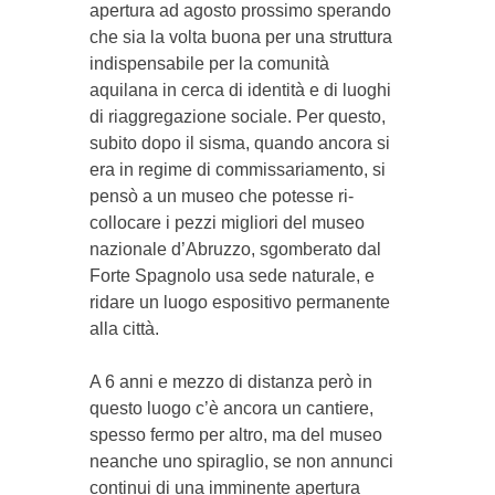
apertura ad agosto prossimo sperando
che sia la volta buo­na per una struttura
in­dispensabile per la co­muni­tà
aquilana in cerca di identità e di luoghi
di riaggregazione sociale. Per questo,
subito dopo il sisma, quando ancora si
era in re­gime di commissariamento, si
pensò a un museo che po­tesse ri­
collocare i pezzi mi­gliori del museo
nazionale d’Abruzzo, sgomberato dal
Forte Spa­gnolo usa sede na­turale, e
ridare un luogo es­positivo permanente
alla cit­tà.
A 6 anni e mezzo di di­stanza però in
questo luo­go c’è ancora un cantiere,
spesso fermo per altro, ma del museo
neanche uno spiraglio, se non annunci
continui di una imminente apertura