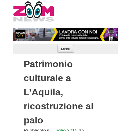
Skip
to
content
Menu
Patrimonio
culturale a
L’Aquila,
ricostruzione al
palo
Pubblicato il
1 luglio 2015
da