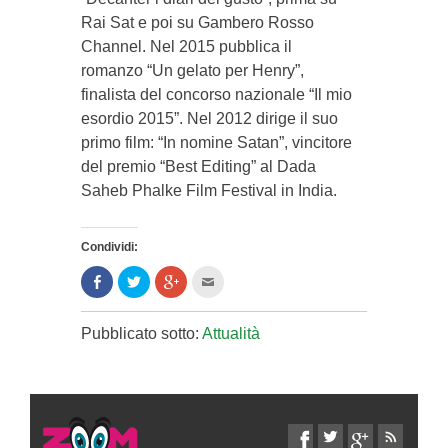
Rai Sat e poi su Gambero Rosso
Channel. Nel 2015 pubblica il
romanzo “Un gelato per Henry”,
finalista del concorso nazionale “Il mio
esordio 2015”. Nel 2012 dirige il suo
primo film: “In nomine Satan”, vincitore
del premio “Best Editing” al Dada
Saheb Phalke Film Festival in India.
Condividi:
Condividi
Clicca
Clicca
Clicca
su
per
per
per
Facebook
condividere
condividere
inviare
(Si
su
su
l'articolo
apre
Twitter
Google+
via
Pubblicato sotto:
Attualità
in
(Si
(Si
mail
una
apre
apre
ad
nuova
in
in
un
finestra)
una
una
amico
nuova
nuova
(Si
finestra)
finestra)
apre
in
una
nuova
finestra)