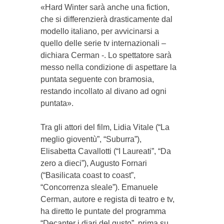
«Hard Winter sarà anche una fiction,
che si differenzierà drasticamente dal
modello italiano, per avvicinarsi a
quello delle serie tv internazionali –
dichiara Cerman -. Lo spettatore sarà
messo nella condizione di aspettare la
puntata seguente con bramosia,
restando incollato al divano ad ogni
puntata».
Tra gli attori del film, Lidia Vitale (“La
meglio gioventù”, “Suburra”),
Elisabetta Cavallotti (“I Laureati”, “Da
zero a dieci”), Augusto Fornari
(“Basilicata coast to coast”,
“Concorrenza sleale”). Emanuele
Cerman, autore e regista di teatro e tv,
ha diretto le puntate del programma
“Decanter i diari del gusto”, prima su