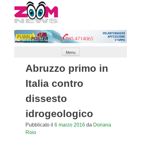
Skip
to
content
Menu
Abruzzo primo in
Italia contro
dissesto
idrogeologico
Pubblicato il
6 marzo 2016
da
Doriana
Roio