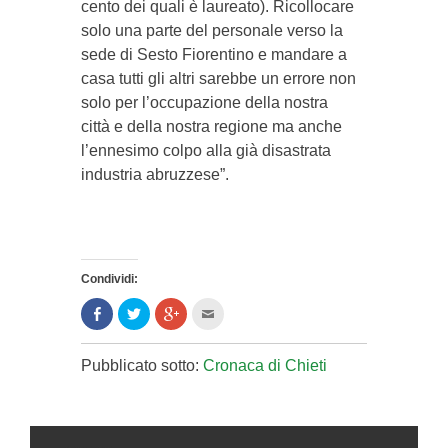
cento dei quali è laureato). Ricollocare
solo una parte del personale verso la
sede di Sesto Fiorentino e mandare a
casa tutti gli altri sarebbe un errore non
solo per l’occupazione della nostra
città e della nostra regione ma anche
l’ennesimo colpo alla già disastrata
industria abruzzese”.
Condividi:
Condividi
Clicca
Clicca
Clicca
su
per
per
per
Facebook
condividere
condividere
inviare
(Si
su
su
l'articolo
apre
Twitter
Google+
via
Pubblicato sotto:
Cronaca di Chieti
in
(Si
(Si
mail
una
apre
apre
ad
nuova
in
in
un
finestra)
una
una
amico
nuova
nuova
(Si
finestra)
finestra)
apre
in