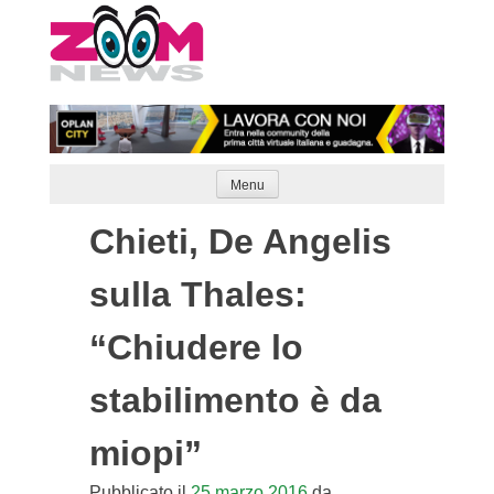
Skip
to
content
Menu
Chieti, De Angelis
sulla Thales:
“Chiudere lo
stabilimento è da
miopi”
Pubblicato il
25 marzo 2016
da