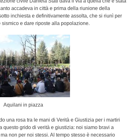
zione civile Daniela Stati dava il via a quella che è stata
anto accadeva in città e prima della riunione della
sotto inchiesta e definitivamente assolta, che si riunì per
 sismico e dare riposte alla popolazione.
Aquilani in piazza
o una rosa tra le mani di Verità e Giustizia per i martiri
a questo grido di verità e giustizia: noi siamo bravi a
tri ma non per noi stessi. Al tempo stesso è necessario