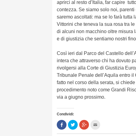
aprirci al resto d’Italia, far capire 
contezza. Se siamo solo noi, parenti 
saremo ascoltati: ma se lo farà tutta
Vittorini che teneva la sua rosa tra le
di alcuni non macchino oltre misura la s
e di giustizia che sentiamo nostri fino
Così ieri dal Parco del Castello dell’A
intera che attraverso chi ha dovuto pa
rivolgersi alla Corte di Giustizia Eur
Tribunale Penale dell’Aquila entro il 
fatto nel corso della serata, si chied
procedimento noto come Grandi Risch
via a giugno prossimo.
Condividi:
Condividi
Clicca
Clicca
Clicca
su
per
per
per
Facebook
condividere
condividere
inviare
(Si
su
su
l'articolo