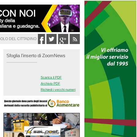
GOLO DEL CITTADINO
Sfoglia l'inserto di ZoomNews
Scarica il PDF
Archivio PDF
Richiedi i vecchi numeri