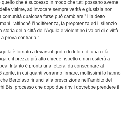
tutto quello che è successo in modo che tutti possano averne
delle vittime, ad invocare sempre verità e giustizia non
 la comunità qualcosa forse può cambiare.” Ha detto
 mani “affinché l’indifferenza, la prepotenza ed il silenzio
toria della città dell’Aquila e violentino i valori di civiltà
 a prova contraria.”
quila è tornato a levarsi il grido di dolore di una città
gare il prezzo più alto chiede rispetto e non esiterà a
opea. Intanto è pronta una lettera, da consegnare al
6 aprile, in cui quanti vorranno firmare, moltissimi lo hanno
e che Bertolaso rinunci alla prescrizione nell’ambito del
i Bis; processo che dopo due rinvii dovrebbe prendere il