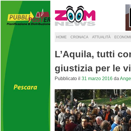
Skip
to
content
HOME
CRONACA
ATTUALITÀ
ECONOMI
L’Aquila, tutti c
giustizia per le 
Pubblicato il
31 marzo 2016
da
Ange