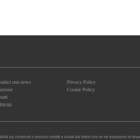
nalaci una news
Privacy Policy
azione
Cookie Policy
atti
licità
 sui contenuti e annunci redatti e inviati dai lettori che se ne assumono la responsa