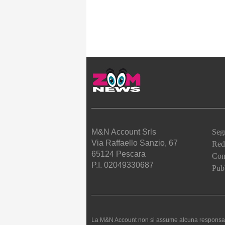
M&N Account Srls
Seg
Via Raffaello Sanzio, 67
Red
65124 Pescara
Cont
P.I. 02049330687
Pubb
La M&N Account non si assume alcuna responsabilità