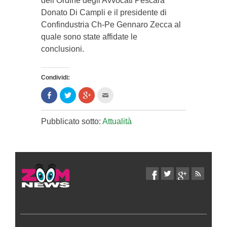
dell’Ordine degli Avvocati Pescara
Donato Di Campli e il presidente di
Confindustria Ch-Pe Gennaro Zecca al
quale sono state affidate le
conclusioni.
Condividi:
Condividi
Clicca
Clicca
Clicca
su
per
per
per
Facebook
condividere
condividere
inviare
(Si
su
su
l'articolo
apre
Twitter
Google+
via
Pubblicato sotto:
Attualità
in
(Si
(Si
mail
una
apre
apre
ad
nuova
in
in
un
finestra)
una
una
amico
nuova
nuova
(Si
finestra)
finestra)
apre
in
una
nuova
finestra)