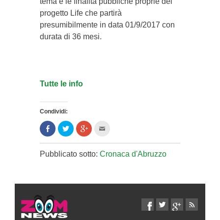
tema e le finalità pubbliche proprie del
progetto Life che partirà
presumibilmente in data 01/9/2017 con
durata di 36 mesi.
Tutte le info
Condividi:
Condividi
Clicca
Clicca
Clicca
su
per
per
per
Facebook
condividere
condividere
inviare
(Si
su
su
l'articolo
apre
Twitter
Google+
via
Pubblicato sotto:
Cronaca d'Abruzzo
in
(Si
(Si
mail
una
apre
apre
ad
nuova
in
in
un
finestra)
una
una
amico
nuova
nuova
(Si
finestra)
finestra)
apre
in
una
nuova
finestra)