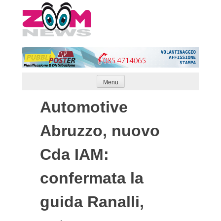
Skip
to
content
Menu
Automotive
Abruzzo, nuovo
Cda IAM:
confermata la
guida Ranalli,