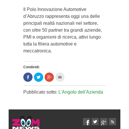
Il Polo Innovazione Automotive
d’Abruzzo rappresenta oggi una delle
principali realtà nazionali nel settore,
con oltre 50 partner tra grandi aziende,
PMI e organismi di ricerca, attivi lungo
tutta la filiera automotive e
meccatronica.
Condividi:
Condividi
Clicca
Clicca
Clicca
su
per
per
per
Facebook
condividere
condividere
inviare
(Si
su
su
l'articolo
apre
Twitter
Google+
via
Pubblicato sotto:
L'Angolo dell'Azienda
in
(Si
(Si
mail
una
apre
apre
ad
nuova
in
in
un
finestra)
una
una
amico
nuova
nuova
(Si
finestra)
finestra)
apre
in
una
nuova
finestra)