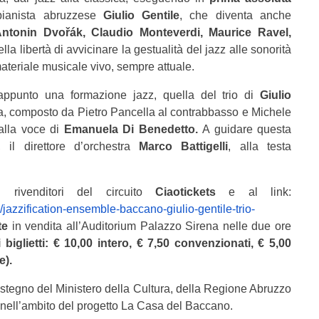
 pianista abruzzese
Giulio Gentile
, che diventa anche
ntonin Dvořák, Claudio Monteverdi, Maurice Ravel,
lla libertà di avvicinare la gestualità del jazz alle sonorità
ateriale musicale vivo, sempre attuale.
appunto una formazione jazz, quella del trio di
Giulio
ma, composto da Pietro Pancella al contrabbasso e Michele
 alla voce di
Emanuela Di Benedetto.
A guidare questa
 il direttore d’orchestra
Marco Battigelli
, alla testa
 rivenditori del circuito
Ciaotickets
e al link:
ti/jazzification-ensemble-baccano-giulio-gentile-trio-
te
in vendita all’Auditorium Palazzo Sirena nelle due ore
 biglietti: € 10,00 intero, € 7,50 convenzionati, € 5,00
e).
sostegno del Ministero della Cultura, della Regione Abruzzo
 nell’ambito del progetto La Casa del Baccano.