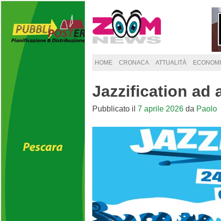
Skip
to
content
HOME
CRONACA
ATTUALITÀ
ECONOMI
Jazzification ad 
Pubblicato il
7 aprile 2026
da
Paolo