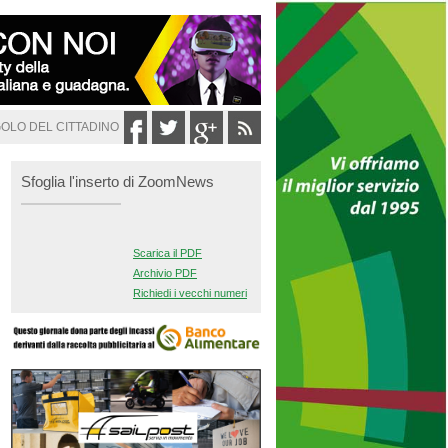
GOLO DEL CITTADINO
Sfoglia l'inserto di ZoomNews
Scarica il PDF
Archivio PDF
Richiedi i vecchi numeri