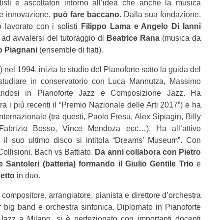
sti e ascoltatori intorno all’idea che anche la musica
 e innovazione,
può fare baccano.
Dalla sua fondazione,
 lavorato con i solisti
Filippo Lama e Angelo Di Ianni
e ad avvalersi del tutoraggio di
Beatrice Rana
(musica da
po Piagnani
(ensemble di fiati).
el 1994, inizia lo studio del Pianoforte sotto la guida del
 studiare in conservatorio con Luca Mannutza, Massimo
ndosi in Pianoforte Jazz e Composizione Jazz. Ha
ra i più recenti il “Premio Nazionale delle Arti 2017”) e ha
nternazionale (tra questi, Paolo Fresu, Alex Sipiagin, Billy
abrizio Bosso, Vince Mendoza ecc…). Ha all’attivo
 e il suo ultimo disco si intitola “Dreams’ Museum”. Con
Collisioni. Bach vs Battiato.
Da anni collabora con Pietro
Santoleri (batteria) formando il Giulio Gentile Trio
e
etto
in duo.
 compositore, arrangiatore, pianista e direttore d’orchestra
er big band e orchestra sinfonica. Diplomato in Pianoforte
azz a Milano, si è perfezionato con importanti docenti