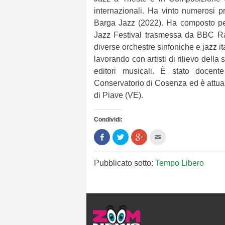
internazionali. Ha vinto numerosi p
Barga Jazz (2022). Ha composto pe
Jazz Festival trasmessa da BBC Rad
diverse orchestre sinfoniche e jazz it
lavorando con artisti di rilievo dell
editori musicali. È stato docen
Conservatorio di Cosenza ed è attua
di Piave (VE).
Condividi:
Condividi
Clicca
Clicca
Clicca
su
per
per
per
Facebook
condividere
condividere
inviare
(Si
su
su
l'articolo
apre
Twitter
Google+
via
Pubblicato sotto:
Tempo Libero
in
(Si
(Si
mail
una
apre
apre
ad
nuova
in
in
un
finestra)
una
una
amico
nuova
nuova
(Si
finestra)
finestra)
apre
in
una
nuova
finestra)