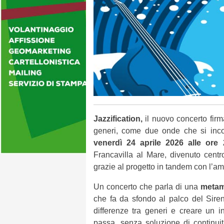
Jazzification,
il nuovo concerto firm
generi, come due onde che si incon
venerdì 24 aprile 2026 alle ore 
Francavilla al Mare, divenuto centr
grazie al progetto in tandem con l’a
Un concerto che parla di una
metam
che fa da sfondo al palco del Siren
differenze tra generi e creare un i
passa, senza soluzione di continui