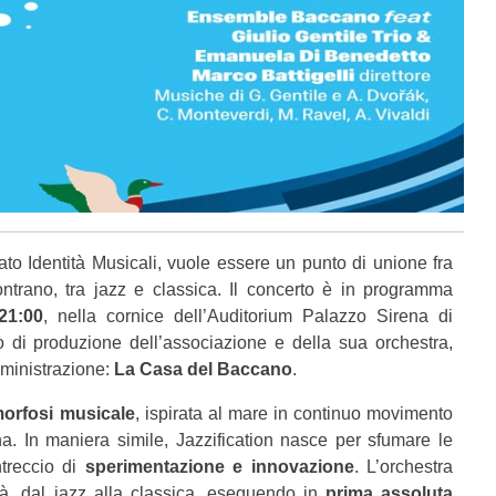
ato Identità Musicali, vuole essere un punto di unione fra
trano, tra jazz e classica. Il concerto è in programma
21:00
, nella cornice dell’Auditorium Palazzo Sirena di
o di produzione dell’associazione e della sua orchestra,
mministrazione:
La Casa del Baccano
.
orfosi musicale
, ispirata al mare in continuo movimento
a. In maniera simile, Jazzification nasce per sfumare le
ntreccio di
sperimentazione e innovazione
. L’orchestra
tà, dal jazz alla classica, eseguendo in
prima assoluta