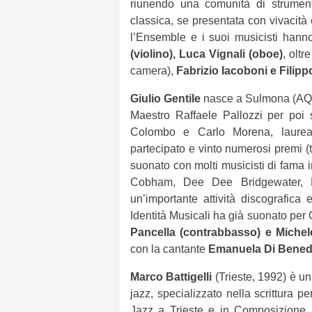
riunendo una comunità di strumenti
classica, se presentata con vivacità
l’Ensemble e i suoi musicisti hanno
(violino), Luca Vignali (oboe)
, oltr
camera),
Fabrizio Iacoboni e Filip
Giulio Gentile
nasce a Sulmona (AQ) n
Maestro Raffaele Pallozzi per poi
Colombo e Carlo Morena, laurea
partecipato e vinto numerosi premi (t
suonato con molti musicisti di fama i
Cobham, Dee Dee Bridgewater, F
un’importante attività discografica
Identità Musicali ha già suonato per 
Pancella (contrabbasso) e Michele 
con la cantante
Emanuela Di Bened
Marco Battigelli
(Trieste, 1992) è un
jazz, specializzato nella scrittura p
Jazz a Trieste e in Composizione J