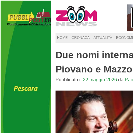
Skip
to
content
HOME
CRONACA
ATTUALITÀ
ECONOMI
Due nomi interna
Piovano e Mazzo
Pubblicato il
22 maggio 2026
da
Pao