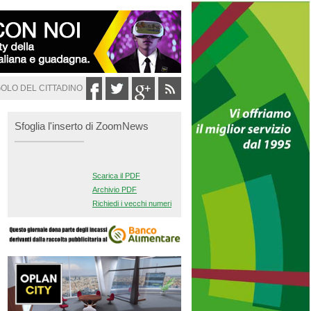
GOLO DEL CITTADINO
Sfoglia l'inserto di ZoomNews
Scarica il PDF
Archivio PDF
Richiedi i vecchi numeri