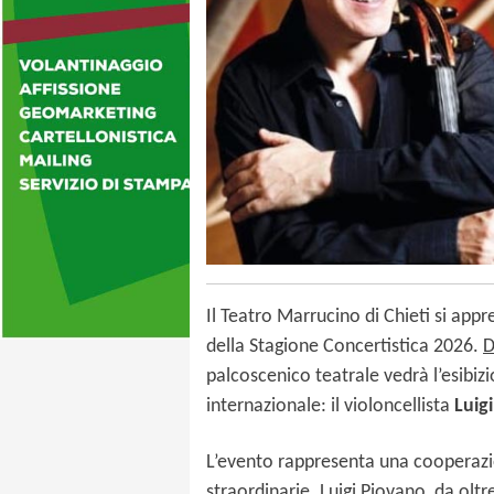
Il Teatro Marrucino di Chieti si ap
della Stagione Concertistica 2026.
D
palcoscenico teatrale vedrà l’esibiz
internazionale: il violoncellista
Luig
L’evento rappresenta una cooperazion
straordinarie. Luigi Piovano, da oltr