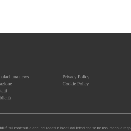
nalaci una news
Privacy Policy
azione
Cookie Policy
atti
licità
 sui contenuti e annunci redatti e inviati dai lettori che se ne assumono la responsa