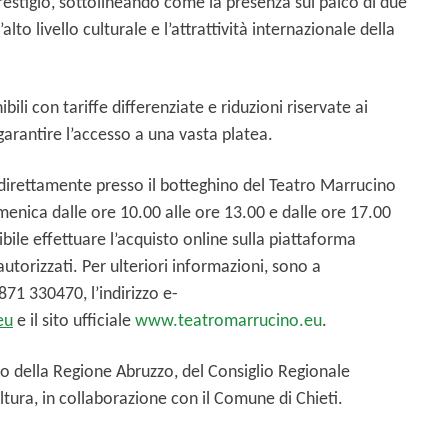
stigio, sottolineando come la presenza sul palco di due
alto livello culturale e l’attrattività internazionale della
ibili con tariffe differenziate e riduzioni riservate ai
garantire l’accesso a una vasta platea.
i direttamente presso il botteghino del Teatro Marrucino
omenica dalle ore 10.00 alle ore 13.00 e dalle ore 17.00
ibile effettuare l’acquisto online sulla piattaforma
autorizzati. Per ulteriori informazioni, sono a
871 330470, l’indirizzo e-
eu
e il sito ufficiale
www.teatromarrucino.eu
.
nio della Regione Abruzzo, del Consiglio Regionale
ltura, in collaborazione con il Comune di Chieti.