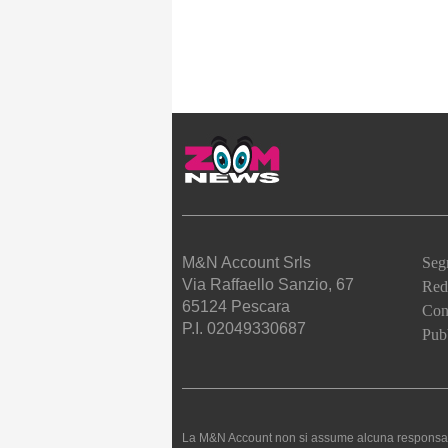
M&N Account Srls
Seg
Via Raffaello Sanzio, 67
Red
65124 Pescara
Cont
P.I. 02049330687
Pubb
La M&N Account non si assume alcuna responsabilità