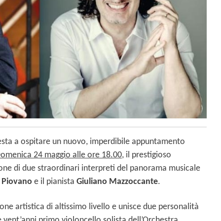
presta a ospitare un nuovo, imperdibile appuntamento
omenica 24 maggio alle ore 18.00
, il prestigioso
ione di due straordinari interpreti del panorama musicale
i Piovano
e il pianista
Giuliano Mazzoccante
.
e artistica di altissimo livello e unisce due personalità
e vent’anni primo violoncello solista dell’Orchestra