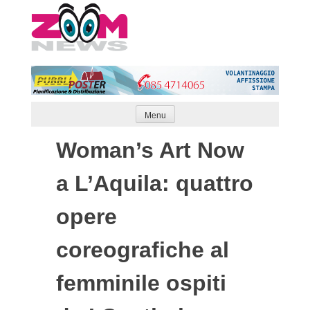
Skip
to
content
Menu
Woman’s Art Now
a L’Aquila: quattro
opere
coreografiche al
femminile ospiti