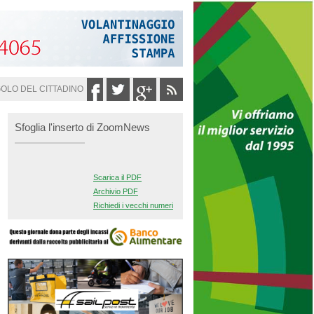
GOLO DEL CITTADINO
Sfoglia l'inserto di ZoomNews
Scarica il PDF
Archivio PDF
Richiedi i vecchi numeri