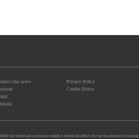
nalaci una news
Privacy Policy
azione
Cookie Policy
atti
licità
 sui contenuti e annunci redatti e inviati dai lettori che se ne assumono la responsa