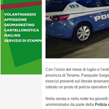
Con l’inizio del mese di luglio e l’en
provincia di Teramo, Pasquale Sorgonà
esercizi presenti sul litorale terama
istituito un posto di polizia operativ
Nella serata e nella notte tra giovedì e
amministrativi da parte della
Polizia 