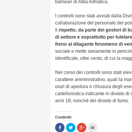
balneari di Alba Adriatica.
I controlli sono stati avviati dalla Di
collaborazione del personale del posto
il
rispetto, da parte dei gestori di 
di settore e soprattutto per tutelar
freno al dilagante fenomeno di vend
sociale e mette seriamente in perico
identificate, oltre cento, di cui la ma
Nel corso dei controlli sono stati eleva
carattere amministrativo, quali la man
orari di apertura e chiusura degli ese
cartellonistica indicante in divieto d
anni 18, nonché del divieto di fumo.
Condividi:
Condividi
Clicca
Clicca
Clicca
su
per
per
per