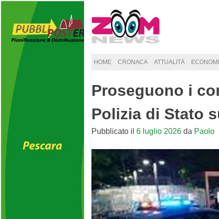
Skip
to
content
HOME
CRONACA
ATTUALITÀ
ECONOMI
Proseguono i cont
Polizia di Stato 
Pubblicato il
6 luglio 2026
da
Paolo