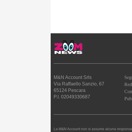
M&N Account Srls
Seg
Via Raffaello Sanzio, 67
Red
65124 Pescara
Cont
P.I. 02049330687
Pubb
La M&N Account non si assume alcuna responsabilità