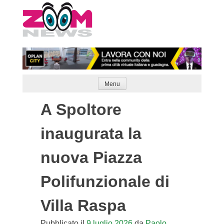
Skip
to
content
Menu
A Spoltore
inaugurata la
nuova Piazza
Polifunzionale di
Villa Raspa
Pubblicato il
9 luglio 2026
da
Paolo