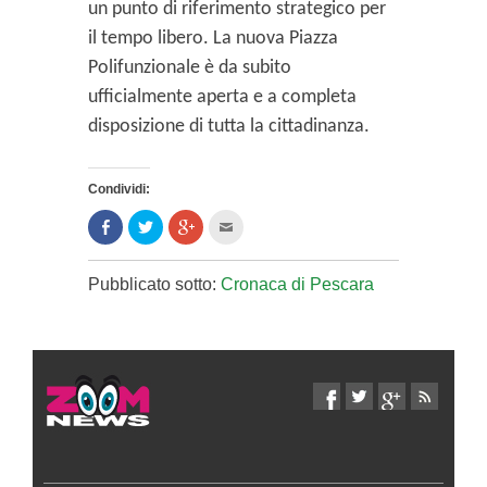
un punto di riferimento strategico per
il tempo libero. La nuova Piazza
Polifunzionale è da subito
ufficialmente aperta e a completa
disposizione di tutta la cittadinanza.
Condividi:
Condividi
Clicca
Clicca
Clicca
su
per
per
per
Facebook
condividere
condividere
inviare
(Si
su
su
l'articolo
apre
Twitter
Google+
via
Pubblicato sotto:
Cronaca di Pescara
in
(Si
(Si
mail
una
apre
apre
ad
nuova
in
in
un
finestra)
una
una
amico
nuova
nuova
(Si
finestra)
finestra)
apre
in
una
nuova
finestra)