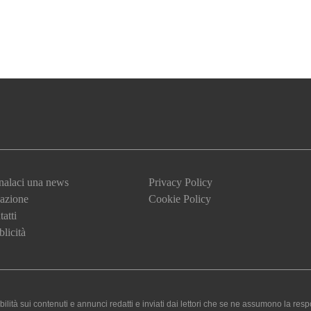
nalaci una news
Privacy Policy
azione
Cookie Policy
atti
licità
 sui contenuti e annunci redatti e inviati dai lettori che se ne assumono la responsa