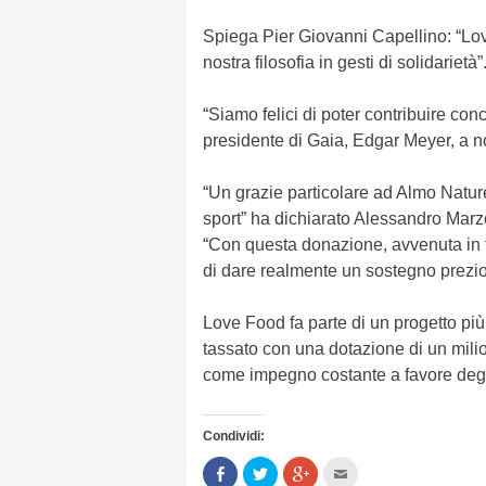
Spiega Pier Giovanni Capellino: “Lov
nostra filosofia in gesti di solidarietà”
“Siamo felici di poter contribuire concr
presidente di Gaia, Edgar Meyer, a nom
“Un grazie particolare ad Almo Nature
sport” ha dichiarato Alessandro Marz
“Con questa donazione, avvenuta in 
di dare realmente un sostegno prezio
Love Food fa parte di un progetto pi
tassato con una dotazione di un milion
come impegno costante a favore degli 
Condividi:
Condividi
Clicca
Clicca
Clicca
su
per
per
per