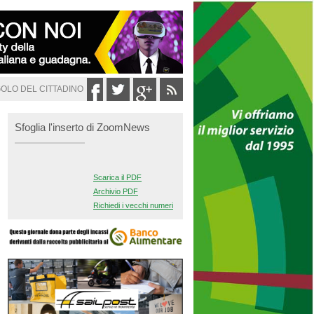
GOLO DEL CITTADINO
Sfoglia l'inserto di ZoomNews
Scarica il PDF
Archivio PDF
Richiedi i vecchi numeri