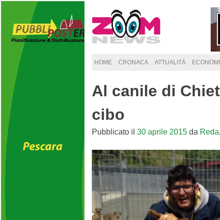
Skip
to
content
HOME
CRONACA
ATTUALITÀ
ECONOMI
Al canile di Chiet
cibo
Pubblicato il
30 aprile 2015
da
Reda