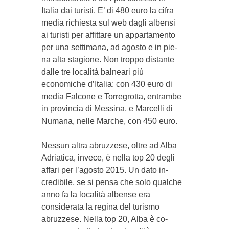
Italia dai tu­risti. E’ di 480 euro la cifra
me­dia richiesta sul web dagli albensi
ai turisti per affittare un appartamento
per una settimana, ad agosto e in pie­
na alta stagione. Non troppo distante
dalle tre località balneari più
economiche d’Italia: con 430 euro di
media Falcone e Torre­grotta, entrambe
in provincia di Messina, e Marcelli di
Numana, nelle Marche, con 450 euro.
Nes­sun altra a­bruz­zese, oltre ad Alba
A­driatica, invece, è nella top 20 degli
affari per l’ago­sto 2015. Un dato in­
credibi­le, se si pensa che solo qualche
anno fa la lo­calità albense era
considerata la regina del turismo
abruzzese. Nella top 20, Alba è co­