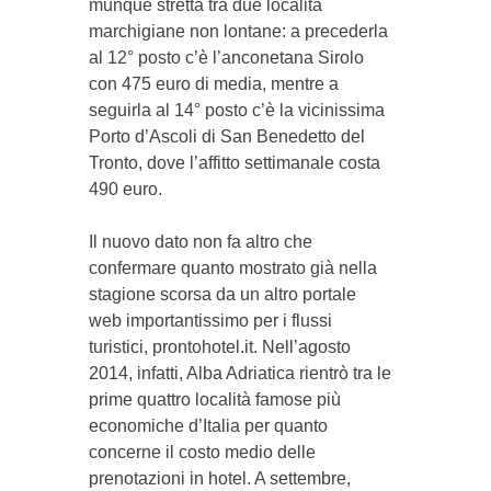
munque stretta tra due lo­calità
marchigiane non lontane: a precederla
al 12° po­sto c’è l’anconetana Si­rolo
con 475 euro di media, mentre a
seguirla al 14° po­sto c’è la vicinissima
Por­to d’A­scoli di San Be­ne­detto del
Tronto, dove l’af­fitto settimanale costa
490 euro.
Il nuovo dato non fa altro che
confermare qu­anto mostrato già nella
stagione scorsa da un altro portale
web im­portantissimo per i flussi
turistici, prontohotel.it. Nel­l’agosto
2014, infatti, Alba Adriati­ca rientrò tra le
pri­me quattro località famose più
economiche d’Italia per quanto
concerne il costo me­­dio delle
prenotazioni in hotel. A settembre,