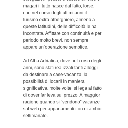
magari il tutto na­­sce dal fat­to, forse,
che nel cor­so degli ultimi anni il
turismo extra-alberghiero, al­me­no a
queste latitudini, delle difficoltà le ha
incontrate. Af­fittare con continuità e per
periodo molto brevi, non sempre
appare un’operazio­ne semplice.
Ad Alba Adria­tica, dove nel corso degli
anni, sono stati realizzati tanti alloggi
da destinare a case-vacanza, la
possibilità di lo­carli in maniera
significativa, molte volte, si lega al fat­to
di do­ver far leva sul prezzo. A maggior
ragione quando si “vendono” vacanze
sul web per apparta­men­ti con ri­cambio
settimanale.