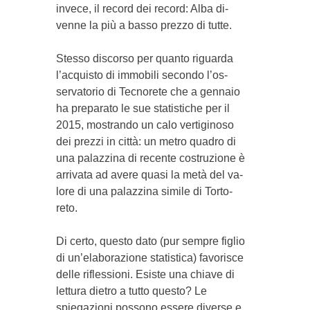
invece, il record dei record: Alba di­
venne la più a basso prezzo di tutte.
Stesso discorso per quanto riguarda
l’ac­quisto di immobili secondo l’os­
servatorio di Tecnorete che a gennaio
ha preparato le sue statistiche per il
2015, mostrando un calo vertiginoso
dei prezzi in città: un metro quadro di
una palazzina di recente co­struzione è
arrivata ad avere quasi la metà del va­
lore di una pa­lazzina simile di Torto­
reto.
Di certo, questo dato (pur sempre figlio
di un’ela­bo­razione statistica) fa­vori­sce
delle riflessioni. Esi­ste una chiave di
lettura dietro a tutto questo? Le
spiegazioni possono essere diverse e