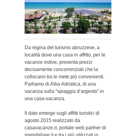
Da regina del turismo a­bruzzese, a
località dove una casa in affitto, per le
va­­canze estive, presenta prezzi
decisamente concorrenziali che la
collocano tra le mete più convenienti.
Parli­a­mo di Alba Adriati­ca, di una
vacanza sulla “spiaggia d’argento” in
una casa-va­canza.
Il dato emerge sugli af­fitti turistici di
agosto 2015 realizzato da
casavacanze.it, portale web partner di
immobiliare.it e tra i più utilizzati in