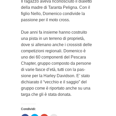
Il ragazzo aveva riconosciuto il dialetto
della madre di Taranta Peli­gna. Con il
figlio Nello, Do­menico condivide la
passione per il moto cross.
Due an­ni fa insieme hanno costruito
una pista in un terreno di proprietà,
dove si allenano an­che i crossisti delle
competizioni regionali. Domenico è
uno dei 60 componenti del Pescara
Chapter, gruppo composto da persone
di va­rie fasce d’età, tutti con la pas­
sione per la Harley Da­vidson. E’ stato
dichiarato il “vecchio e il saggio” del
gruppo come è riportato an­che su una
targa che gli è sta­ta donata.
Condividi: