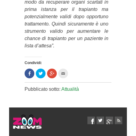
modo da recuperare organi scartati in
prima istanza per il trapianto ma
potenzialmente validi dopo opportuno
trattamento. Quindi sicuramente è uno
strumento valido per aumentare le
chance di trapianto per un paziente in
lista d’attesa”.
Condividi:
Condividi
Clicca
Clicca
Clicca
su
per
per
per
Facebook
condividere
condividere
inviare
(Si
su
su
l'articolo
apre
Twitter
Google+
via
Pubblicato sotto:
Attualità
in
(Si
(Si
mail
una
apre
apre
ad
nuova
in
in
un
finestra)
una
una
amico
nuova
nuova
(Si
finestra)
finestra)
apre
in
una
nuova
finestra)