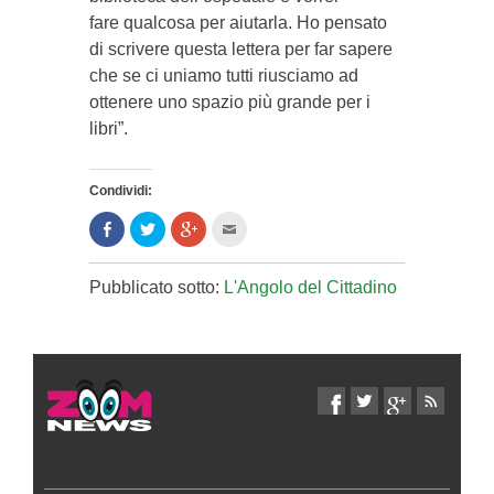
fare qualcosa per aiutarla. Ho pensato
di scrivere questa lettera per far sapere
che se ci uniamo tutti riusciamo ad
ottenere uno spazio più grande per i
libri”.
Condividi:
Condividi
Clicca
Clicca
Clicca
su
per
per
per
Facebook
condividere
condividere
inviare
(Si
su
su
l'articolo
apre
Twitter
Google+
via
Pubblicato sotto:
L'Angolo del Cittadino
in
(Si
(Si
mail
una
apre
apre
ad
nuova
in
in
un
finestra)
una
una
amico
nuova
nuova
(Si
finestra)
finestra)
apre
in
una
nuova
finestra)