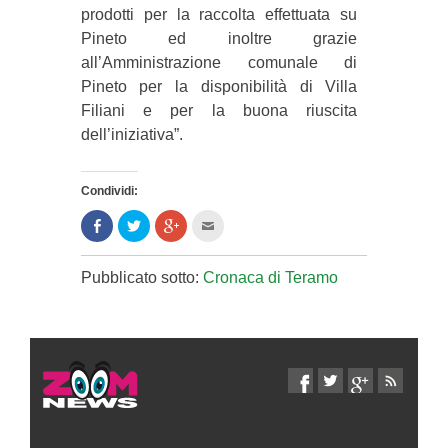
prodotti per la raccolta effettuata su
Pineto ed inoltre grazie
all’Amministrazione comunale di
Pineto per la disponibilità di Villa
Filiani e per la buona riuscita
dell’iniziativa”.
Condividi:
Condividi
Clicca
Clicca
Clicca
su
per
per
per
Facebook
condividere
condividere
inviare
(Si
su
su
l'articolo
apre
Twitter
Google+
via
Pubblicato sotto:
Cronaca di Teramo
in
(Si
(Si
mail
una
apre
apre
ad
nuova
in
in
un
finestra)
una
una
amico
nuova
nuova
(Si
finestra)
finestra)
apre
in
una
nuova
finestra)