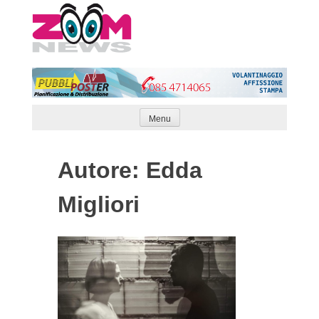
Skip
to
content
Menu
Autore:
Edda
Migliori
Articoli
Naviga
meno
recenti
articoli