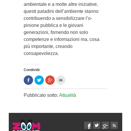
am­bientale e a molte altre iniziative,
questi paladini dell’ambiente stanno
contribuendo a sensibilizzare l’o­
pinione pubblica e le giovani
generazioni, fornendo non solo
competenze e informazioni ma, cosa
più importante, creando
consapevolezza.
Condividi:
Condividi
Clicca
Clicca
Clicca
su
per
per
per
Facebook
condividere
condividere
inviare
(Si
su
su
l'articolo
apre
Twitter
Google+
via
Pubblicato sotto:
Attualità
in
(Si
(Si
mail
una
apre
apre
ad
nuova
in
in
un
finestra)
una
una
amico
nuova
nuova
(Si
finestra)
finestra)
apre
in
una
nuova
finestra)