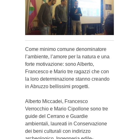
Come minimo comune de­nominatore
l’ambiente, l’a­more per la natura e una
for­te motivazione: sono Al­ber­to,
Francesco e Mario tre ra­gazzi che con
la loro de­ter­minazione stanno crean­do
in A­bruzzo bellissimi progetti.
Alberto Mic­cadei, Fran­cesco
Verrocchio e Mario Ci­pollone sono tre
guide del Cerrano e Guardie
ambientali, laureati in Conserva­zio­ne
dei beni culturali con in­dirizzo
archeologico, Inge­gneria edile-