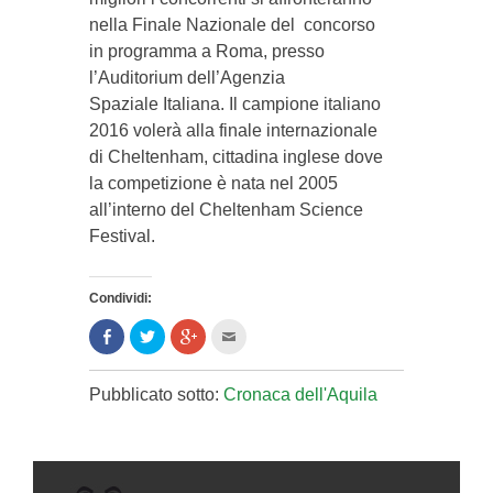
nella Finale Nazionale del concorso
in programma a Roma, presso
l’Auditorium dell’Agenzia
Spaziale Italiana. Il campione italiano
2016 volerà alla finale internazionale
di Cheltenham, cittadina inglese dove
la competizione è nata nel 2005
all’interno del Cheltenham Science
Festival.
Condividi:
Condividi
Clicca
Clicca
Clicca
su
per
per
per
Facebook
condividere
condividere
inviare
(Si
su
su
l'articolo
apre
Twitter
Google+
via
Pubblicato sotto:
Cronaca dell'Aquila
in
(Si
(Si
mail
una
apre
apre
ad
nuova
in
in
un
finestra)
una
una
amico
nuova
nuova
(Si
finestra)
finestra)
apre
in
una