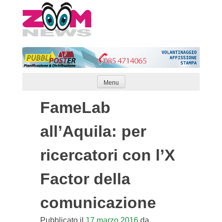
Skip
to
content
Menu
FameLab
all’Aquila: per
ricercatori con l’X
Factor della
comunicazione
Pubblicato il
17 marzo 2016
da