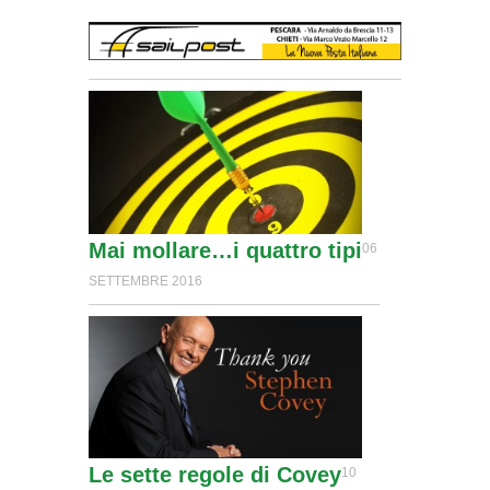
Mai mollare…i quattro tipi
06
SETTEMBRE 2016
Le sette regole di Covey
10