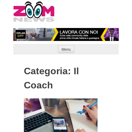
Skip
to
content
Menu
Categoria: Il
Coach
Articoli
Naviga
meno
recenti
articoli