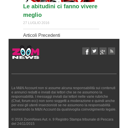
Le abitudini ci fanno vivere
meglio
27 LUGLIO 2016
Articoli Precedenti
La M&N Account non si assume alcuna responsabilità sui contenuti
e annunci redatti e inviati dai lettori che se ne assumono la
responsabilità. I messaggi inviati dai lettori nelle varie rubriche
(Chat, forum ecc) non sono soggetti a moderazione e quindi anche
per essi gli utenti inserzionisti se ne assumono la responsabilità
esonerando la M&N Account da qualsivoglia coinvolgimento legale.
© 2016 ZoomNews Aut. n. 9 Registro Stampa tribunale di Pescara
del 24/11/2015